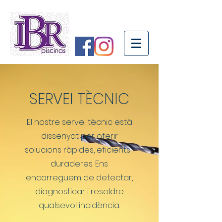
SERVEI TÈCNIC
El nostre servei tècnic està
dissenyat per oferir
solucions ràpides, eficients i
duraderes. Ens
encarreguem de detectar,
diagnosticar i resoldre
qualsevol incidència.